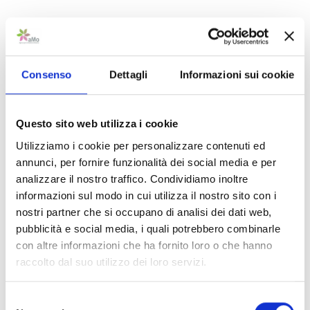
Il servizio Youmobil si affianca ai servizi di taxibus notturno e
festivo: il taxibus notturno si differenziano dal primo in
quanto prevede esclusivamente la partenza da uno dei
quattro punti di prelievo presenti in città (piazza Matteotti,
Consenso
Dettagli
Informazioni sui cookie
piazzola dell’Ospedale Policlinico di Modena, piazzola
dell’ospedale Sant’Agostino-Estense di Baggiovara, piazzola
della Stazione ferroviaria centrale di piazza Dante), non ha un
Questo sito web utilizza i cookie
percorso predeterminato e le tariffe sono variabili a seconda
Utilizziamo i cookie per personalizzare contenuti ed
dell’area di destinazione e del numero di utenti che ne
annunci, per fornire funzionalità dei social media e per
usufruiscono; il taxibus festivo segue invece i percorsi delle
analizzare il nostro traffico. Condividiamo inoltre
linee 5 e 10.
informazioni sul modo in cui utilizza il nostro sito con i
nostri partner che si occupano di analisi dei dati web,
“Obiettivo della nuova mobilità è di rendere il possesso
pubblicità e social media, i quali potrebbero combinarle
dell’auto privata sempre meno necessario – sostiene
con altre informazioni che ha fornito loro o che hanno
l’
Amministratore Unico di aMo Andrea Burzacchini
–
raccolto dal suo utilizzo dei loro servizi.
anche nelle zone non urbane. Per questo il progetto pilota
assume una valenza strategica. Evitare di essere dipendenti
Selezione
dall’auto privata significa risparmiare tempo, energie, denaro.