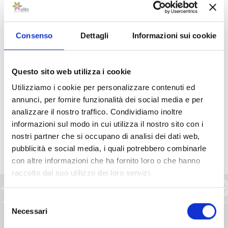
determinati casi, stabiliti dal Contratto di servizio, aMo
ha anche potere di sanzione.
Consenso
Dettagli
Informazioni sui cookie
Per segnalazioni si invita a leggere la
Privacy policy
e a
contattarci all’indirizzo e-mail:
infotpl@amo.mo.it
o a
Questo sito web utilizza i cookie
chiamare lo 059/9692001.
Utilizziamo i cookie per personalizzare contenuti ed
annunci, per fornire funzionalità dei social media e per
analizzare il nostro traffico. Condividiamo inoltre
Condividi
informazioni sul modo in cui utilizza il nostro sito con i
nostri partner che si occupano di analisi dei dati web,
pubblicità e social media, i quali potrebbero combinarle
con altre informazioni che ha fornito loro o che hanno
raccolto dal suo utilizzo dei loro servizi.
Pubblicato: 05 Maggio 2020
—
Ultima modifica: 21 Agosto 2025
Selezione
Necessari
del
consenso