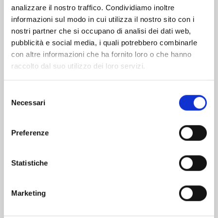
analizzare il nostro traffico. Condividiamo inoltre
informazioni sul modo in cui utilizza il nostro sito con i
nostri partner che si occupano di analisi dei dati web,
pubblicità e social media, i quali potrebbero combinarle
con altre informazioni che ha fornito loro o che hanno
raccolto dal suo utilizzo dei loro servizi.
L’agenzia
Selezione
Necessari
del
consenso
Attività
Preferenze
Società trasparente
Segnalazioni e contatti
Statistiche
Il Trasporto Pubblico Locale
Marketing