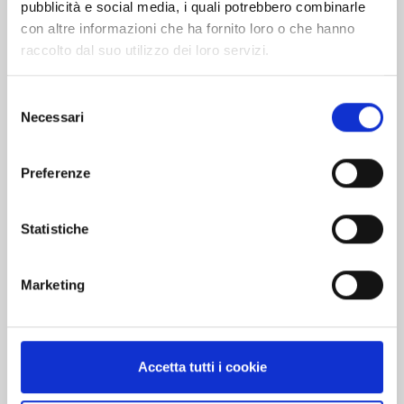
L’agenzia
pubblicità e social media, i quali potrebbero combinarle
con altre informazioni che ha fornito loro o che hanno
raccolto dal suo utilizzo dei loro servizi.
Attività
Selezione
Necessari
del
Società trasparente
consenso
Segnalazioni e contatti
Preferenze
Il Trasporto Pubblico Locale
Statistiche
Trasporto Pubblico
Marketing
Il Patrimonio
Le tariffe
Accetta tutti i cookie